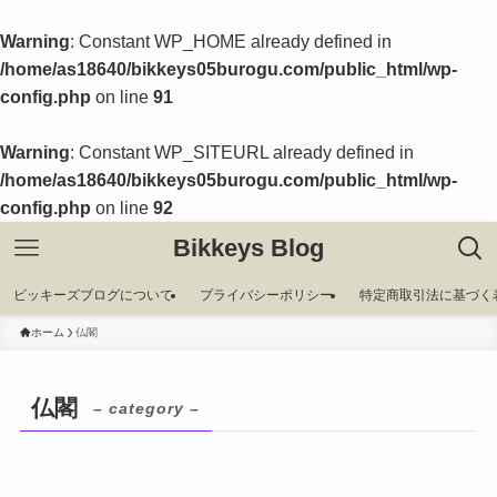
Warning
: Constant WP_HOME already defined in
/home/as18640/bikkeys05burogu.com/public_html/wp-
config.php
on line
91
Warning
: Constant WP_SITEURL already defined in
/home/as18640/bikkeys05burogu.com/public_html/wp-
config.php
on line
92
Bikkeys Blog
ビッキーズブログについて
プライバシーポリシー
特定商取引法に基づく
ホーム
仏閣
仏閣
– category –